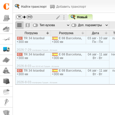
Найти транспорт
Добавить транспорт
Новый
Тип кузова
Доп. параметры
Погрузка
Разгрузка
Дата
Т
TR 34 Istanbul
E 08 Barcelona,
03 авг - 10 авг
п
+300 км
+300 км
Пн - Пн
2026-7-29
платформа Турция - Испания
TR 34 Istanbul
E 08 Barcelona,
04 авг - 11 авг
те
+300 км
+300 км
Вт - Вт
2026-8-03
тент 82-92 м3 Турция - Испания
TR 34 Istanbul
E 08 Barcelona,
04 авг - 11 авг
п
+300 км
+300 км
Вт - Вт
2026-8-03
платформа Турция - Испания