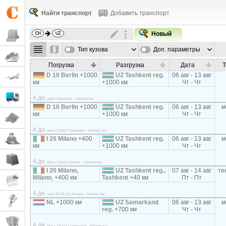
Найти транспорт
Добавить транспорт
Новый
Тип кузова
Доп. параметры
Погрузка
Разгрузка
Дата
Т
D 10 Berlin
+1000
UZ Tashkent reg.
06 авг - 13 авг
км
+1000 км
Чт - Чт
4 дн.
реф Германия - Узбекистан
D 10 Berlin
+1000
UZ Tashkent reg.
06 авг - 13 авг
м
км
+1000 км
Чт - Чт
4 дн.
мега 100м3 Германия - Узбекистан
I 20 Milano
+400
UZ Tashkent reg.
06 авг - 13 авг
м
км
+1000 км
Чт - Чт
4 дн.
мега 100м3 Италия - Узбекистан
I 20 Milano,
UZ Tashkent reg.,
07 авг - 14 авг
те
Milano,
+400 км
Tashkent
+40 км
Пт - Пт
4 дн.
тент 82-92 м3 Италия - Узбекистан
NL
+1000 км
UZ Samarkand
06 авг - 13 авг
м
reg.
+700 км
Чт - Чт
4 дн.
мега 100м3 Голландия - Узбекистан