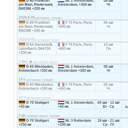
D 60 Frankfurt
NL 1 Amsterdam,
06 авг
am Main, Riederwald,
Amsterdam,
+300 км
Чт
D60386
+200 км
2026-6-05
реф Германия - Голландия
D 60 Frankfurt
F 75 Paris, Paris,
06 авг
am Main, Riederwald,
+600 км
Чт
D60386
+200 км
2026-6-05
реф Германия - Франция
D 64 Darmstadt,
F 75 Paris, Paris,
10 авг
Lutzelbach, D64750
+600 км
Пн
+200 км
2 мин.
реф Германия - Франция
D 65 Wiesbaden,
NL 1 Amsterdam,
06 авг
Kelsterbach
+200 км
Amsterdam
+300 км
Чт
14 ч.
реф Германия - Голландия
D 65 Wiesbaden,
F 75 Paris, Paris
06 авг
Kelsterbach
+200 км
+600 км
Чт
14 ч.
реф Германия - Франция
D 70 Stuttgart
NL 1 Amsterdam,
04 авг - 12 авг
+50 км
+40 км
Вт - Ср
п
3 дн.
платформа Германия - Голландия
D 70 Stuttgart
NL 3 Rotterdam
19 авг - 21 авг
+250 км
+200 км
Ср - Пт