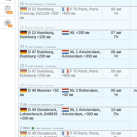
15 ч.
реф Германия - Голландия
D 21 Hamburg,
F 75 Paris, Paris
06 авг
Francop, D21129
+200
+600 км
Чт
км
15 ч.
реф Германия - Франция
D 22 Hamburg,
NL
+200 км
07 авг
Hamburg
+100 км
Пт
23 ч.
реф Германия - Голландия
D 47 Duisburg,
NL 1 Amsterdam,
06 авг
Duisburg
+200 км
Amsterdam
+300 км
Чт
15 ч.
реф Германия - Голландия
D 47 Duisburg,
F 75 Paris, Paris
06 авг
Duisburg
+200 км
+600 км
Чт
15 ч.
реф Германия - Франция
D 48 Munster
+50
NL 3 Rotterdam,
06 авг
п
км
+40 км
Чт
3 дн.
платформа Германия - Голландия
D 49 Osnabruck,
NL 1 Amsterdam,
10 авг
Lohnerbruch, D49835
Amsterdam,
+300 км
Пн
+200 км
2 мин.
реф Германия - Голландия
D 49 Osnabruck,
F 75 Paris, Paris,
10 авг