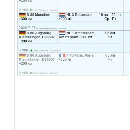
+200 км
5 мин.
реф Германия - Франция
D 80 Munchen
NL 3 Rotterdam
19 авг - 21 авг
+300 км
+200 км
Ср - Пт
2026-7-27
автовоз Германия - Голландия
D 86 Augsburg,
NL 1 Amsterdam,
06 авг
Kleinaitingen, D86507
Amsterdam
+300 км
Чт
+200 км
5 мин.
реф Германия - Голландия
D 86 Augsburg,
F 75 Paris, Paris
06 авг
Kleinaitingen, D86507
+600 км
Чт
+200 км
5 мин.
реф Германия - Франция