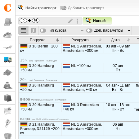
Найти транспорт
Добавить транспорт
Новый
Тип кузова
Доп. параметры
Погрузка
Разгрузка
Дата
Т
D 10 Berlin
+200
NL 1 Amsterdam,
03 авг - 09 авг
км
Amsterdam
+300 км
Пн - Вс
15 ч.
реф Германия - Голландия
D 20 Hamburg
NL
+100 км
07 авг
+50 км
Пт
20 ч.
реф Германия - Голландия
D 20 Hamburg
NL 1 Amsterdam,
04 авг - 11 авг
п
+50 км
Amsterdam,
+40 км
Вт - Вт
вчера
платформа Германия - Голландия
D 20 Hamburg
NL 3 Rotterdam
10 авг - 18 авг
+50 км
+40 км
Пн - Вт
те
вчера
тент 82-92 м3 Германия - Голландия
D 21 Hamburg,
NL 1 Amsterdam,
06 авг
Francop, D21129
+200
Amsterdam
+300 км
Чт
км