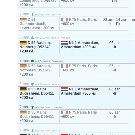
Lohnerbruch, D49835
+600 км
Пн
+200 км
2 мин.
реф Германия - Франция
D 51
F 75 Paris, Paris
06 авг - 14 авг
те
Gummersbach,
+600 км
Чт - Пт
Leverkusen
+200 км
6 мин.
тент 82-92 м3 Германия - Франция
D 52 Aachen,
NL 1 Amsterdam,
06 авг
Nothberg, D52249
Amsterdam
+300 км
Чт
+200 км
3 мин.
реф Германия - Голландия
D 52 Aachen,
F 75 Paris, Paris
06 авг
Nothberg, D52249
+600 км
Чт
+200 км
3 мин.
реф Германия - Франция
D 55 Mainz,
NL 1 Amsterdam,
06 авг
Büdesheim, D55411
Amsterdam
+300 км
Чт
+200 км
7 мин.
реф Германия - Голландия
D 55 Mainz,
F 75 Paris, Paris
06 авг
Büdesheim, D55411
+600 км
Чт
+200 км
7 мин.
реф Германия - Франция