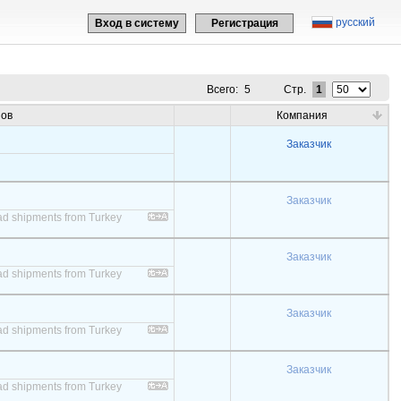
русский
Вход в систему
Регистрация
Всего:
5
Стр.
1
зов
Компания
Заказчик
Заказчик
 load shipments from Turkey
Заказчик
 load shipments from Turkey
Заказчик
 load shipments from Turkey
Заказчик
 load shipments from Turkey