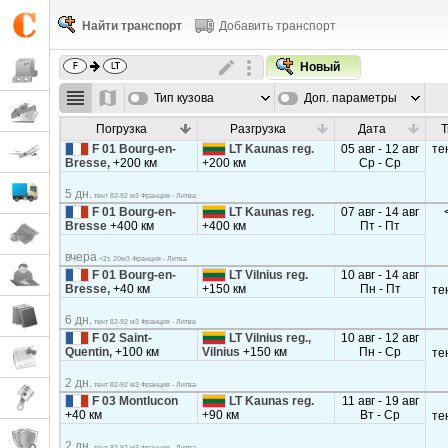
Найти транспорт
Добавить транспорт
Новый
Тип кузова
Доп. параметры
Погрузка
Разгрузка
Дата
Т
F 01 Bourg-en-
LT Kaunas reg.
05 авг - 12 авг
те
Bresse,
+200 км
+200 км
Ср - Ср
5 дн.
тент 82-92 м3 Франция - Литва
F 01 Bourg-en-
LT Kaunas reg.
07 авг - 14 авг
Bresse
+400 км
+400 км
Пт - Пт
вчера
<2т, 20м3 Франция - Литва
F 01 Bourg-en-
LT Vilnius reg.
10 авг - 14 авг
Bresse,
+40 км
+150 км
Пн - Пт
те
6 дн.
тент 82-92 м3 Франция - Литва
F 02 Saint-
LT Vilnius reg.,
10 авг - 12 авг
Quentin,
+100 км
Vilnius
+150 км
Пн - Ср
те
2 дн.
тент 82-92 м3 Франция - Литва
F 03 Montlucon
LT Kaunas reg.
11 авг - 19 авг
+40 км
+90 км
Вт - Ср
те
2 дн.
тент 82-92 м3 Франция - Литва