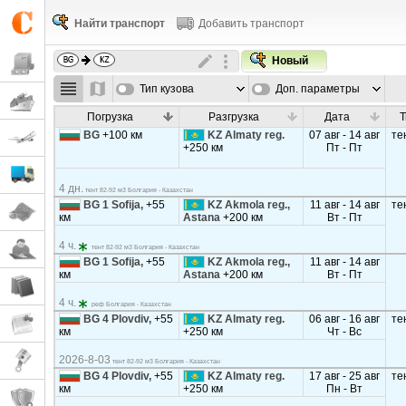
Найти транспорт
Добавить транспорт
Новый
Тип кузова
Доп. параметры
Погрузка
Разгрузка
Дата
Т
BG
+100 км
KZ Almaty reg.
07 авг - 14 авг
те
+250 км
Пт - Пт
4 дн.
тент 82-92 м3 Болгария - Казахстан
BG 1 Sofija,
+55
KZ Akmola reg.,
11 авг - 14 авг
те
км
Astana
+200 км
Вт - Пт
4 ч.
тент 82-92 м3 Болгария - Казахстан
BG 1 Sofija,
+55
KZ Akmola reg.,
11 авг - 14 авг
км
Astana
+200 км
Вт - Пт
4 ч.
реф Болгария - Казахстан
BG 4 Plovdiv,
+55
KZ Almaty reg.
06 авг - 16 авг
те
км
+250 км
Чт - Вс
2026-8-03
тент 82-92 м3 Болгария - Казахстан
BG 4 Plovdiv,
+55
KZ Almaty reg.
17 авг - 25 авг
те
км
+250 км
Пн - Вт