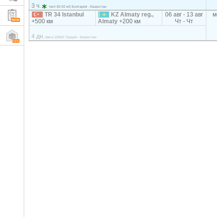
3 ч.
тент 82-92 м3 Болгария - Казахстан
TR 34 Istanbul
KZ Almaty reg.,
06 авг - 13 авг
м
+500 км
Almaty
+200 км
Чт - Чт
4 дн.
мега 100м3 Турция - Казахстан