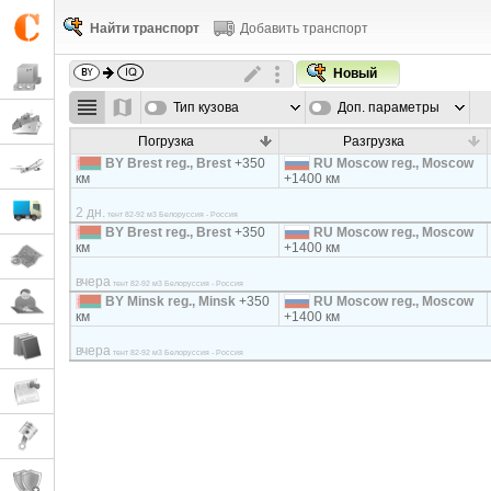
Найти транспорт
Добавить транспорт
Новый
Тип кузова
Доп. параметры
Погрузка
Разгрузка
BY Brest reg., Brest
+350
RU Moscow reg., Moscow
км
+1400 км
2 дн.
тент 82-92 м3 Белоруссия - Россия
BY Brest reg., Brest
+350
RU Moscow reg., Moscow
км
+1400 км
вчера
тент 82-92 м3 Белоруссия - Россия
BY Minsk reg., Minsk
+350
RU Moscow reg., Moscow
км
+1400 км
вчера
тент 82-92 м3 Белоруссия - Россия