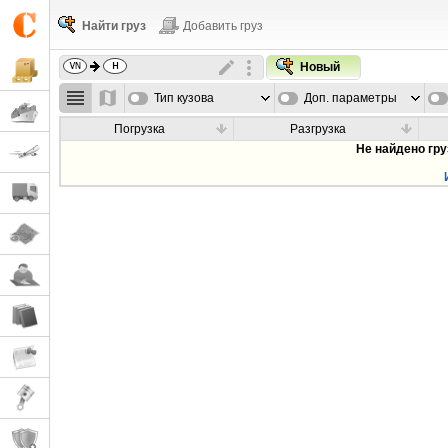
Найти груз
Добавить груз
Новый
Тип кузова
Доп. параметры
Погрузка
Разгрузка
Не найдено гр