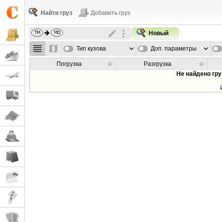
Найти груз
Добавить груз
Новый
Тип кузова
Доп. параметры
Погрузка
Разгрузка
Не найдено гр