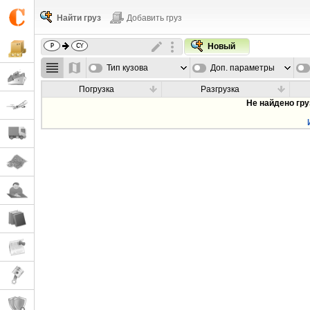
Найти груз
Добавить груз
Новый
Тип кузова
Доп. параметры
Погрузка
Разгрузка
Не найдено гр