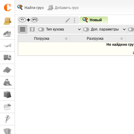
Найти груз
Добавить груз
Новый
Тип кузова
Доп. параметры
Погрузка
Разгрузка
Не найдено гр