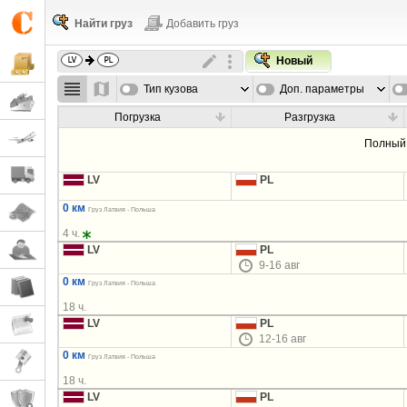
Найти груз
Добавить груз
Новый
Тип кузова
Доп. параметры
Погрузка
Разгрузка
Полный 
LV
PL
0 км
Груз Латвия - Польша
4 ч.
LV
PL
9-16 авг
0 км
Груз Латвия - Польша
18 ч.
LV
PL
12-16 авг
0 км
Груз Латвия - Польша
18 ч.
LV
PL