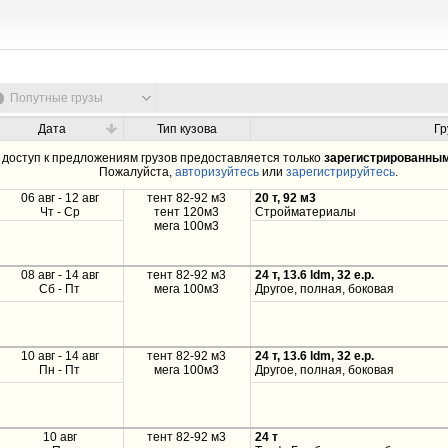
Попутные грузы
Дата
Тип кузова
Гр
доступ к предложениям грузов предоставляется только
зарегистрированны
Пожалуйста,
авторизуйтесь
или
зарегистрируйтесь
.
06 авг - 12 авг
тент 82-92 м3
20 т, 92 м3
Чт - Ср
тент 120м3
Стройматериалы
мега 100м3
08 авг - 14 авг
тент 82-92 м3
24 т, 13.6 ldm, 32 e.p.
Сб - Пт
мега 100м3
Другое, полная, боковая
10 авг - 14 авг
тент 82-92 м3
24 т, 13.6 ldm, 32 e.p.
Пн - Пт
мега 100м3
Другое, полная, боковая
10 авг
тент 82-92 м3
24 т