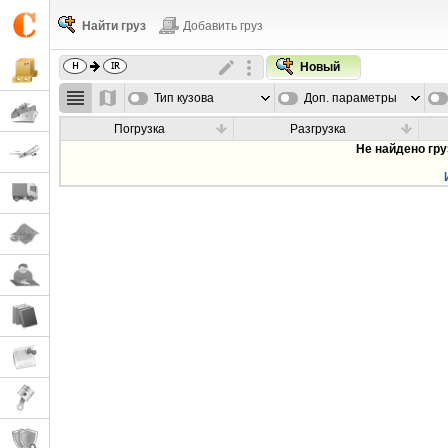
Найти груз
Добавить груз
Новый
Тип кузова
Доп. параметры
Погрузка
Разгрузка
Не найдено гр