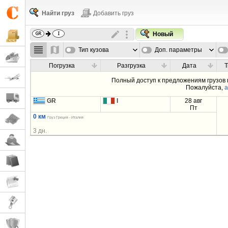
Найти груз
Добавить груз
Новый
Тип кузова
Доп. параметры
Погрузка
Разгрузка
Дата
Т
Полный доступ к предложениям грузов
Пожалуйста,
а
GR
I
28 авг
Пт
0 км
Груз Греция - Италия
3 дн.