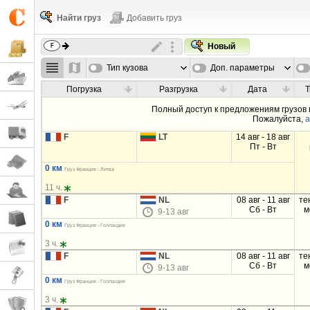
Найти груз
Добавить груз
Новый
Тип кузова
Доп. параметры
Погрузка
Разгрузка
Дата
Т
Полный доступ к предложениям грузов
Пожалуйста,
а
F
LT
14 авг - 18 авг
Пт - Вт
0 км
Груз Франция - Литва
11 ч.
F
NL
08 авг - 11 авг
те
Сб - Вт
м
9-13 авг
0 км
Груз Франция - Голландия
3 ч.
F
NL
08 авг - 11 авг
те
Сб - Вт
м
9-13 авг
0 км
Груз Франция - Голландия
3 ч.