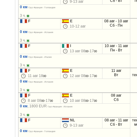
Сб - Вт
т
9-13 авг
0 км
Груз Франция - Голландия
3 ч.
F
E
08 авг - 10 авг
Сб - Пн
10-12 авг
0 км
Груз Франция - Испания
3 ч.
F
I
10 авг - 11 авг
Пн - Вт
13 авг 08
-17
00
00
0 км
Груз Франция - Италия
3 ч.
F
E
11 авг
Вт
те
11 авг 18
12 авг 08
-17
00
00
00
0 км
Груз Франция - Испания
3 ч.
F
E
08 авг
Сб
8 авг 08
-17
10 авг 08
-17
00
00
00
00
0 км
, 1800 EUR
Груз Франция - Испания
3 ч.
F
NL
08 авг - 11 авг
те
Сб - Вт
м
9-13 авг
0 км
Груз Франция - Голландия