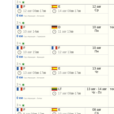
3 ч.
F
E
12 авг
Ср
12 авг 08
-17
14 авг 08
-17
00
00
00
00
0 км
Груз Франция - Испания
3 ч.
F
D
10 авг
те
Пн
10 авг 14
11 авг 13
00
00
0 км
Груз Франция - Германия
3 ч.
F
F
10 авг
Пн
10 авг 15
12 авг 13
00
00
0 км
Груз Франция - Франция
3 ч.
F
E
13 авг
Чт
13 авг 08
-17
15 авг 08
-17
00
00
00
00
0 км
Груз Франция - Испания
3 ч.
F
LT
13 авг - 14 авг
те
Чт - Пт
17 авг 08
-17
00
00
0 км
Груз Франция - Литва
3 ч.
F
E
08 авг
Сб