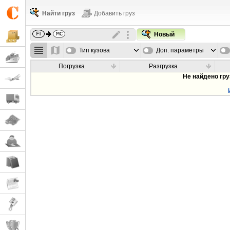
Найти груз
Добавить груз
Новый
Тип кузова
Доп. параметры
Погрузка
Разгрузка
Не найдено гр