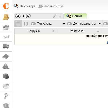
Найти груз
Добавить груз
Новый
Тип кузова
Доп. параметры
Погрузка
Разгрузка
Не найдено гр