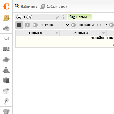
Найти груз
Добавить груз
Новый
Тип кузова
Доп. параметры
Погрузка
Разгрузка
Не найдено гр