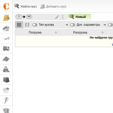
Найти груз
Добавить груз
Новый
Тип кузова
Доп. параметры
Погрузка
Разгрузка
Не найдено гр