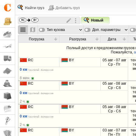
Найти груз
Добавить груз
Новый
Тип кузова
Доп. параметры
Погрузка
Разгрузка
Дата
Т
Полный доступ к предложениям грузов
Пожалуйста,
а
RC
BY
05 авг - 07 авг
те
Ср - Пт
т
м
0 км
Груз Китай - Белоруссия
8 мин.
RC
BY
05 авг - 08 авг
Ср - Сб
те
т
0 км
Груз Китай - Белоруссия
м
2 ч.
RC
BY
05 авг - 08 авг
Ср - Сб
те
т
0 км
Груз Китай - Белоруссия
м
2 ч.
RC
BY
03 авг - 07 авг
те
Пн - Пт
т