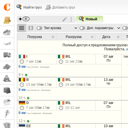
Найти груз
Добавить груз
Новый
Тип кузова
Доп. параметры
Погрузка
Разгрузка
Дата
Т
Полный доступ к предложениям грузов
Пожалуйста,
а
I
IRL
07 авг
те
Пт
7 авг 11
11 авг 22
00
00
0 км
Груз Италия - Ирландия
8 ч.
B
IRL
13 авг
Чт
13 авг 08
-17
14 авг 08
-17
00
00
00
00
0 км
Груз Бельгия - Ирландия
10 ч.
D
IRL
07 авг
Пт
7 авг 08
-17
10-12 авг
00
00
0 км
Груз Германия - Ирландия
12 ч.
EE
IRL
10 авг