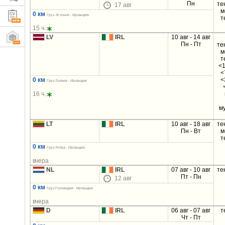
Пн
те
17 авг
м
0 км
Груз Эстония - Ирландия
т
15 ч.
LV
IRL
10 авг - 14 авг
Пн - Пт
те
м
т
<1
<
0 км
<
Груз Латвия - Ирландия
16 ч.
м
LT
IRL
10 авг - 18 авг
те
Пн - Вт
м
т
0 км
Груз Литва - Ирландия
вчера
NL
IRL
07 авг - 10 авг
те
Пт - Пн
12 авг
0 км
Груз Голландия - Ирландия
вчера
D
IRL
06 авг - 07 авг
т
Чт - Пт