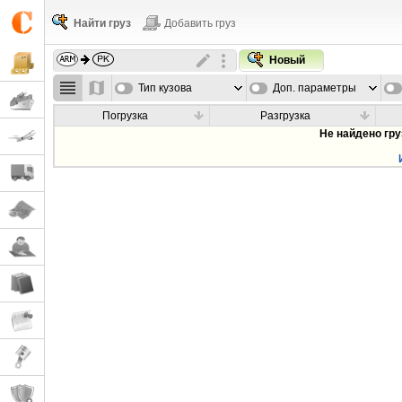
Найти груз
Добавить груз
Новый
Тип кузова
Доп. параметры
Погрузка
Разгрузка
Не найдено гр