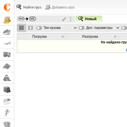
Найти груз
Добавить груз
Новый
Тип кузова
Доп. параметры
Погрузка
Разгрузка
Не найдено гр