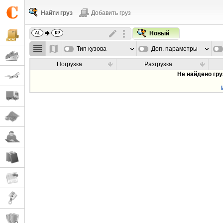
Найти груз
Добавить груз
Новый
Тип кузова
Доп. параметры
Погрузка
Разгрузка
Не найдено гр